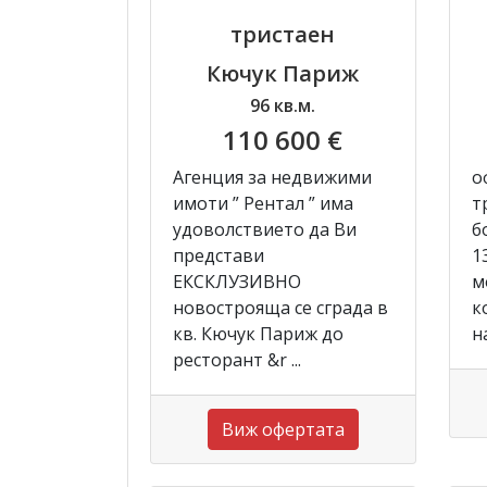
тристаен
Кючук Париж
96 кв.м.
110 600 €
Агенция за недвижими
о
имоти ” Рентал ” има
т
удоволствието да Ви
б
представи
1
ЕКСКЛУЗИВНО
м
новострояща се сграда в
к
кв. Кючук Париж до
н
ресторант &r ...
Виж офертата