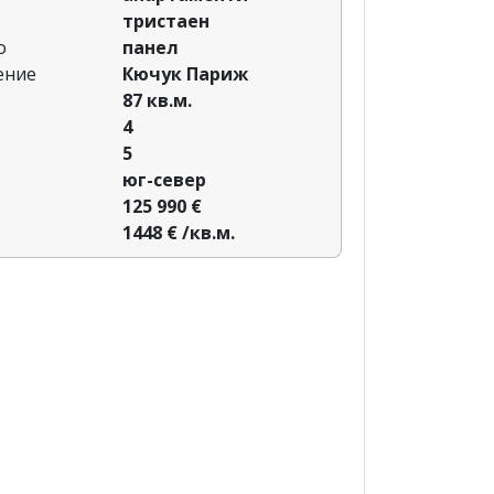
тристаен
о
панел
ение
Кючук Париж
87 кв.м.
4
5
юг-север
125 990 €
1448 € /кв.м.