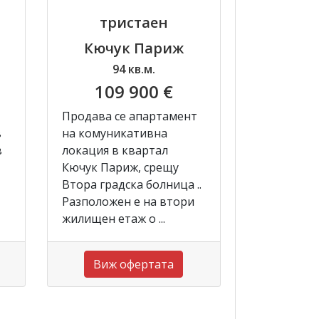
тристаен
Кючук Париж
94 кв.м.
109 900 €
Продава се апартамент
в
на комуникативна
в
локация в квартал
Кючук Париж, срещу
Втора градска болница ..
Разположен е на втори
жилищен етаж о ...
Виж офертата