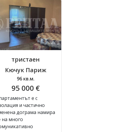
тристаен
Кючук Париж
96 кв.м.
95 000 €
партаментът е с
золация и частично
менена дограма намира
е на много
омуникативно