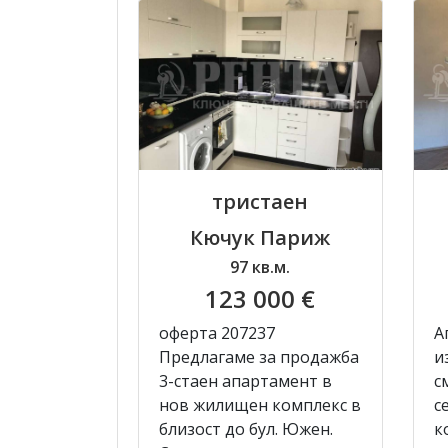
тристаен
Кючук Париж
97 кв.м.
123 000 €
оферта 207237
А
Предлагаме за продажба
и
3-стаен апартамент в
с
нов жилищен комплекс в
с
близост до бул. Южен.
к