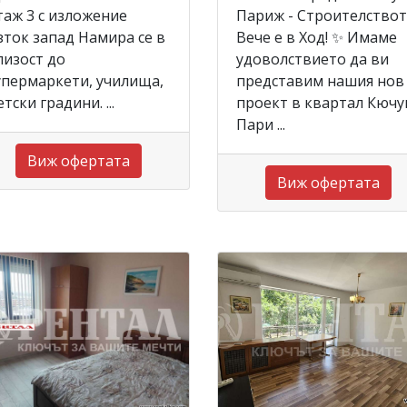
таж 3 с изложение
Париж - Строителство
зток запад Намира се в
Вече е в Ход! ✨ Имаме
лизост до
удоволствието да ви
упермаркети, училища,
представим нашия нов
етски градини. ...
проект в квартал Кючу
Пари ...
Виж офертата
Виж офертата