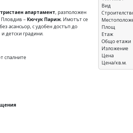
Вид
тристаен апартамент
, разположен
Строителств
. Пловдив –
Кючук Париж
. Имотът се
Местополож
ез асансьор, с удобен достъп до
Площ
 и детски градини.
Етаж
Общо етажи
Изложение
Цена
от спалните
Цена/кв.м.
ещения