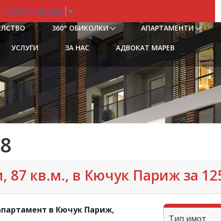
Select Language
▼
ЕЛСТВО
360° ОБИКОЛКИ
АПАРТАМЕНТИ
УСЛУГИ
ЗА НАС
АДВОКАТ МАРЕВ
8
 87 кв.м., в Кючук Париж за 125
апартамент в Кючук Париж,
Тип имот