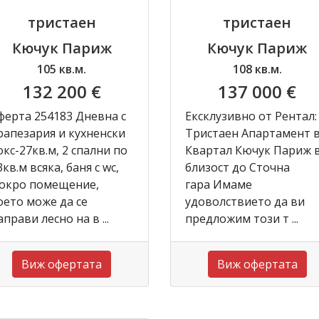
тристаен
тристаен
Кючук Париж
Кючук Париж
105 кв.м.
108 кв.м.
132 200 €
137 000 €
ферта 254183 Дневна с
Ексклузивно от Рентал:
рапезария и кухненски
Тристаен Апартамент 
окс-27кв.м, 2 спални по
Квартал Кючук Париж 
3кв.м всяка, баня с wc,
близост до Сточна
окро помещение,
гара Имаме
оето може да се
удоволствието да ви
аправи лесно на в ...
предложим този т ...
Виж офертата
Виж офертата