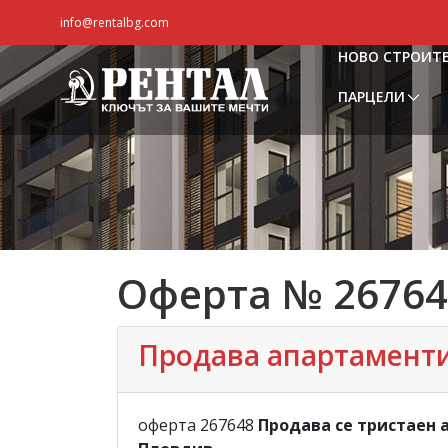
info@rentalbg.com
НОВО СТРОИТ
ПАРЦЕЛИ
Оферта № 26764
Продава апартаменти,
оферта 267648
Продава се тристаен 