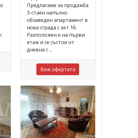
то
Предлагаме за продажба
3-стаен напълно
обзаведен апартамент в
нова сграда с акт 16.
к
Разположен е на първи
етаж и се състои от
дневна с ...
Виж офертата