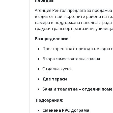
Пловдив
Агенция Рентал предлага за продажба
в един от най-търсените райони на гр
намира в поддържана панелна сграда б
градски транспорт, магазини, училища
Разпределение
:
Просторен хол с преход към една 
Втора самостоятелна спалня
Отделна кухня
Две тераси
Баня и тоалетна – отделни пом
Подобрения
:
Сменена PVC дограма