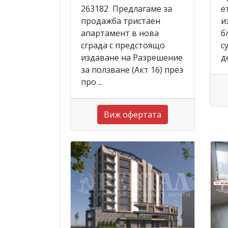
263182 Предлагаме за
е
продажба тристаен
и
апартамент в нова
б
сграда с предстоящо
с
издаване на Разрешение
д
за ползване (Акт 16) през
про ...
Виж офертата