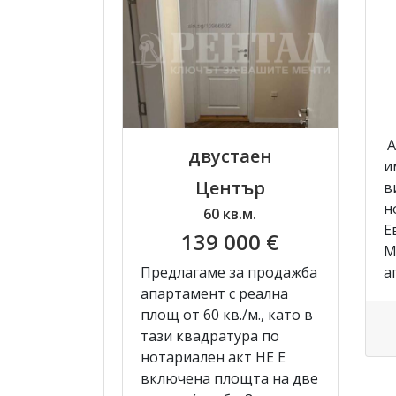
А
двустаен
и
Център
в
н
60 кв.м.
Е
139 000 €
М
а
Предлагаме за продажба
апартамент с реална
площ от 60 кв./м., като в
тази квадратура по
нотариален акт НЕ Е
включена площта на две