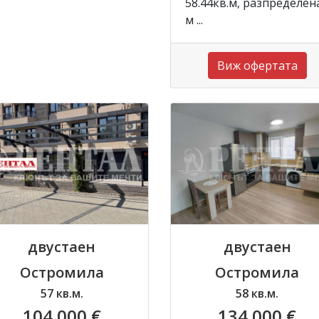
58.44кв.м, разпределен
м ...
Виж офертата
двустаен
двустаен
Остромила
Остромила
57 кв.м.
58 кв.м.
104 000 €
134 000 €