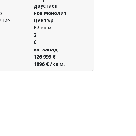
двустаен
о
нов монолит
ение
Център
67 кв.м.
2
6
юг-запад
126 999 €
1896 € /кв.м.