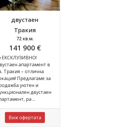
двустаен
Тракия
72 кв.м.
141 900 €
 ЕКСКЛУЗИВНО!
вустаен апартамент в
в. Тракия – отлична
окация! Предлагаме за
родажба уютен и
ункционален двустаен
партамент, ра ...
Виж офертата