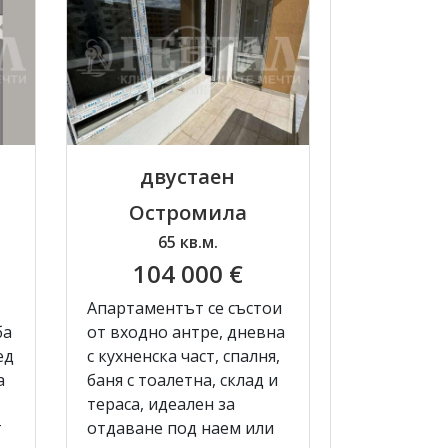
двустаен
Остромила
65 кв.м.
104 000 €
Апартаментът се състои
ба
от входно антре, дневна
ед
с кухненска част, спалня,
а
баня с тоалетна, склад и
тераса, идеален за
т
отдаване под наем или