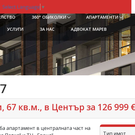
Select Language
▼
ЕЛСТВО
360° ОБИКОЛКИ
АПАРТАМЕНТИ
УСЛУГИ
ЗА НАС
АДВОКАТ МАРЕВ
7
67 кв.м., в Център за 126 999 
а апартамент в централната част на
Тип имот