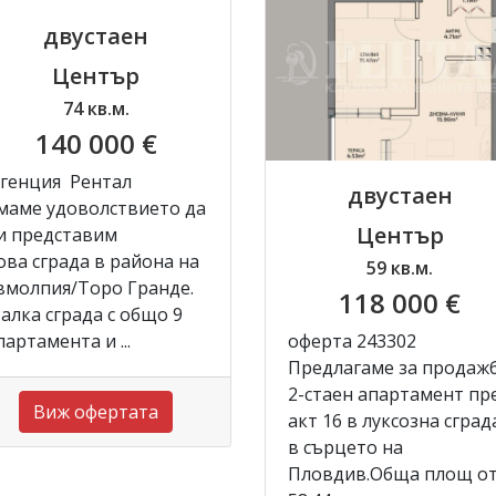
двустаен
Център
74 кв.м.
140 000 €
генция Рентал
двустаен
маме удоволствието да
Център
и представим
ова сграда в района на
59 кв.м.
вмолпия/Торо Гранде.
118 000 €
алка сграда с общо 9
партамента и ...
оферта 243302
Предлагаме за продаж
2-стаен апартамент пр
Виж офертата
акт 16 в луксозна сград
в сърцето на
Пловдив.Обща площ о