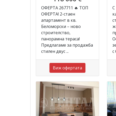
ОФЕРТА 267711 🔥 ТОП
С
ОФЕРТА! 2-стаен
к
апартамент в кв.
с
Беломорски – ново
ж
строителство,
п
панорамна тераса!
О
Предлагаме за продажба
з
стилен двус ...
с 
Виж офертата