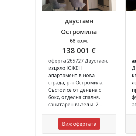
двустаен
Остромила
68 кв.м.
138 001 €
оферта 265727 Двустаен,

изцяло ЮЖЕН
Д
апартамент в нова
к
сграда, р-н Остромила.
л
Състои се от денвна с
п
бокс, отделна спалня,
ф
санитарен възел и 2 ...
а
Виж офертата