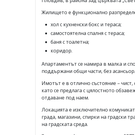
Пловдив, в района зад църквата „Свет
Жилището е функционално разпределен
хол с кухненски бокс и тераса;
самостоятелна спалня с тераса;
баня с тоалетна;
коридор.
Апартаментът се намира в малка и сп
поддържани общи части, без асансьор
Имотът е в отлично състояние – чист,
като се предлага с цялостното обзавеж
отдаване под наем.
Локацията е изключително комуникати
града, магазини, спирки на градски т
на градската среда.