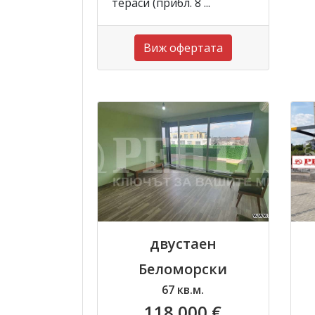
тераси (прибл. 8 ...
Виж офертата
двустаен
Беломорски
67 кв.м.
118 000 €