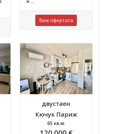
а
ж ...
Виж офертата
двустаен
Кючук Париж
65 кв.м.
120 000 €