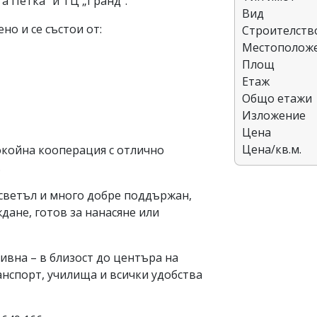
а Петка“ и ТЦ „Гранд“.
Вид
о и се състои от:
Строителств
Местополож
Площ
Етаж
Общо етажи
Изложение
Цена
Цена/кв.м.
окойна кооперация с отлично
.
 светъл и много добре поддържан,
дане, готов за нанасяне или
вна – в близост до центъра на
ранспорт, училища и всички удобства