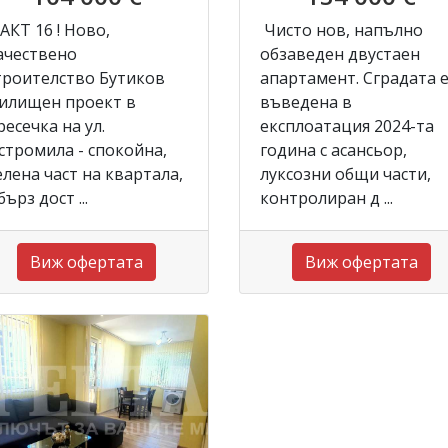
 АКТ 16 ! Ново,
Чисто нов, напълно
ачествено
обзаведен двустаен
троителство Бутиков
апартамент. Сградата 
илищен проект в
въведена в
ресечка на ул.
експлоатация 2024-та
стромила - спокойна,
година с асансьор,
елена част на квартала,
луксозни общи части,
бърз дост ...
контролиран д ...
Виж офертата
Виж офертата