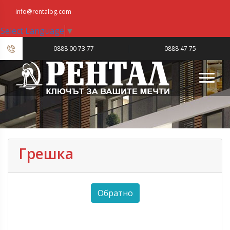
info@rentalbg.com
Select Language
▼
|
0888 00 73 77
0888 47 75
23
Грешка