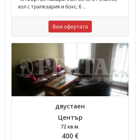
хол с трапезария и бокс, б ...
Виж офертата
двустаен
Център
72 кв.м.
400 €