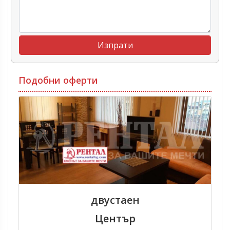
Подобни оферти
двустаен
Център