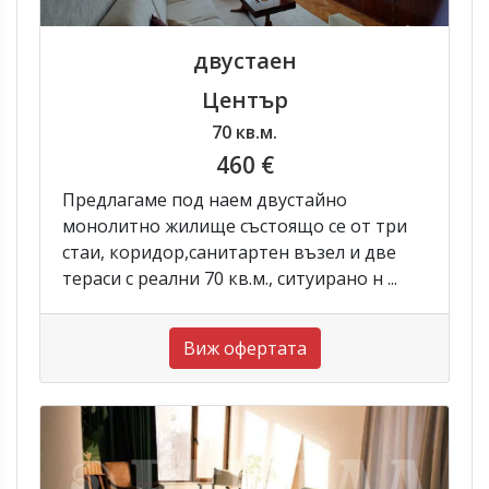
двустаен
Център
70 кв.м.
460 €
Предлагаме под наем двустайно
монолитно жилище състоящо се от три
стаи, коридор,санитартен възел и две
тераси с реални 70 кв.м., ситуирано н ...
Виж офертата