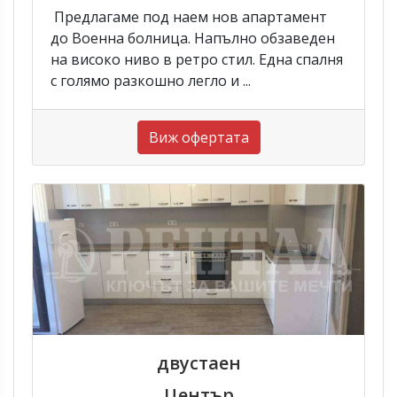
Предлагаме под наем нов апартамент
до Военна болница. Напълно обзаведен
на високо ниво в ретро стил. Една спалня
с голямо разкошно легло и ...
Виж офертата
двустаен
Център