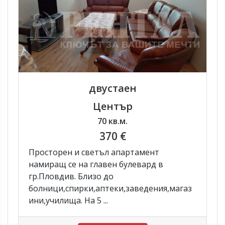
двустаен
Център
70 кв.м.
370 €
Просторен и светъл апартамент
намиращ се на главен булевард в
гр.Пловдив. Близо до
болници,спирки,аптеки,заведения,магаз
ини,училища. На 5 ...