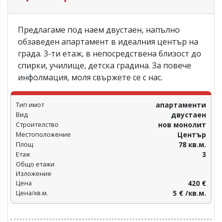
Предлагаме под наем двустаен, напълно
обзаведен апартамент в идеалния център на
града. 3-ти етаж, в непосредствена близост до
спирки, училище, детска градина. За повече
инфолмация, моля свържете се с нас.
Тип имот
апартаменти
Вид
двустаен
Строителство
нов монолит
Местоположение
Център
Площ
78 кв.м.
Етаж
3
Общо етажи
Изложение
Цена
420 €
Цена/кв.м.
5 € /кв.м.