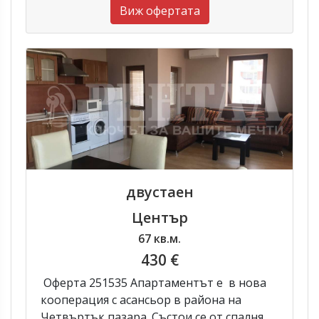
Виж офертата
двустаен
Център
67 кв.м.
430 €
Оферта 251535 Апартаментът е в нова
кооперация с асансьор в района на
Четвъртък пазара. Състои се от спалня,