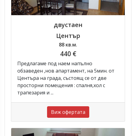
двустаен
Център
88 кв.м.
440 €
Предлагаме под наем напълно
обзаведен ,нов апартамент, на 5мин. от
Центъра на града, състоящ се от две
просторни помещения : спалня,хол с
трапезария и ...
Виж офертата