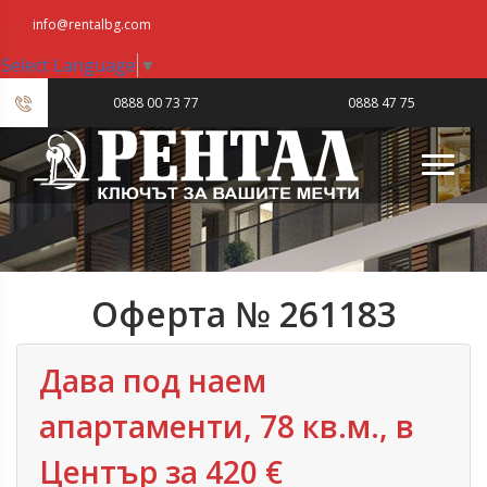
info@rentalbg.com
Select Language
▼
|
0888 00 73 77
0888 47 75
23
Оферта № 261183
Дава под наем
апартаменти, 78 кв.м., в
Център за 420 €