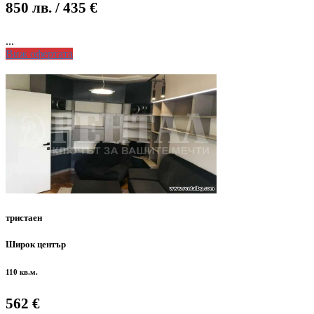
850 лв.
/ 435 €
...
Виж офертата
тристаен
Широк център
110 кв.м.
562 €