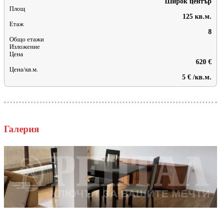
Широк център
Площ
125 кв.м.
Етаж
8
Общо етажи
Изложение
Цена
620 €
Цена/кв.м.
5 € /кв.м.
Галерия