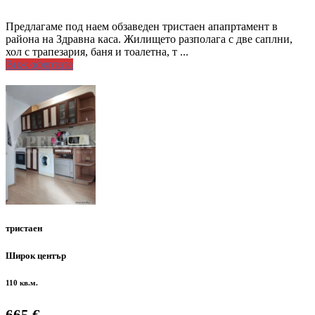
Предлагаме под наем обзаведен тристаен апапртамент в
района на Здравна каса. Жилището разполага с две саплни,
хол с трапезария, баня и тоалетна, т ...
Виж офертата
тристаен
Широк център
110 кв.м.
665 €