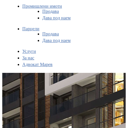
Промишлени имоти
Продава
Дава под наем
Парцели
Продава
Дава под наем
Услуги
За нас
Адвокат Марев