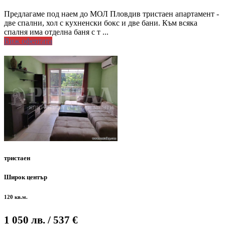
Предлагаме под наем до МОЛ Пловдив тристаен апартамент -
две спални, хол с кухненски бокс и две бани. Към всяка
спалня има отделна баня с т ...
Виж офертата
тристаен
Широк център
120 кв.м.
1 050 лв.
/ 537 €