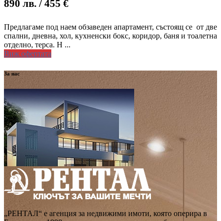
890 лв.
/ 455 €
Предлагаме под наем обзаведен апартамент, състоящ се от две
спални, дневна, хол, кухненски бокс, коридор, баня и тоалетна
отделно, терса. Н ...
Виж офертата
За нас
„РЕНТАЛ“ е агенция за недвижими имоти, която оперира в