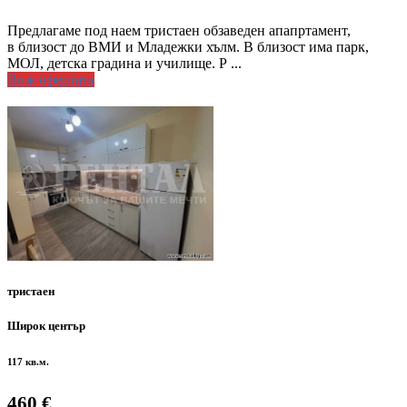
Предлагаме под наем тристаен обзаведен апапртамент,
в близост до ВМИ и Младежки хълм. В близост има парк,
МОЛ, детска градина и училище. Р ...
Виж офертата
тристаен
Широк център
117 кв.м.
460 €