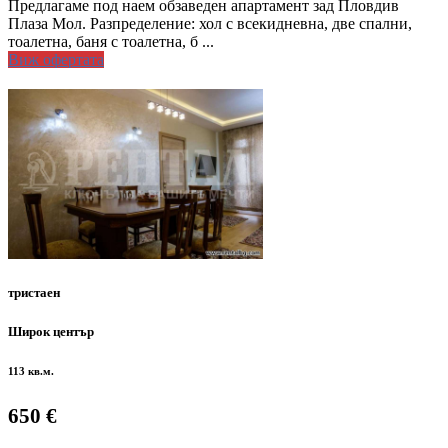
Предлагаме под наем обзаведен апартамент зад Пловдив
Плаза Мол. Разпределение: хол с всекидневна, две спални,
тоалетна, баня с тоалетна, б ...
Виж офертата
тристаен
Широк център
113 кв.м.
650 €