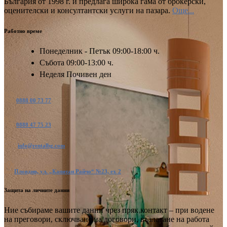
България от 1998 г. и предлага широка гама от брокерски,
оценителски и консултантски услуги на пазара.
Още...
Работно време
Понеделник - Петък
09:00-18:00 ч.
Събота
09:00-13:00 ч.
Неделя
Почивен ден
0888 00 73 77
0888 47 75 23
info@rentalbg.com
Пловдив, ул. „Капитан Райчо“ №23, ет. 2
Защита на личните данни
Ние събираме вашите данни чрез пряк контакт – при водене
на преговори, сключване на договори, възлагане на работа