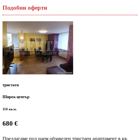
Подобни оферти
тристаен
Широк център
110 кв.м.
680 €
Предлагаме под наем обзаведен тристаен апартамент в кв.