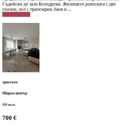
Съдийски до зала Колодрума. Жилището разполага с две
спални, хол с трапезария, баня и ...
Виж офертата
тристаен
Широк център
110 кв.м.
700 €