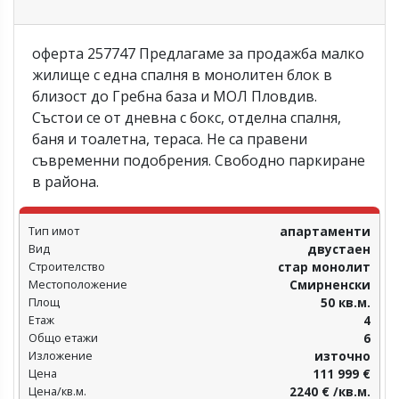
оферта 257747 Предлагаме за продажба малко
жилище с една спалня в монолитен блок в
близост до Гребна база и МОЛ Пловдив.
Състои се от дневна с бокс, отделна спалня,
баня и тоалетна, тераса. Не са правени
съвременни подобрения. Свободно паркиране
в района.
Тип имот
апартаменти
Вид
двустаен
Строителство
стар монолит
Местоположение
Смирненски
Площ
50 кв.м.
Етаж
4
Общо етажи
6
Изложение
източно
Цена
111 999 €
Цена/кв.м.
2240 € /кв.м.