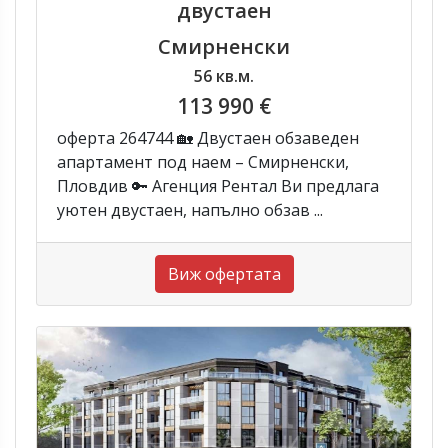
двустаен
Смирненски
56 кв.м.
113 990 €
оферта 264744 🏡 Двустаен обзаведен
апартамент под наем – Смирненски,
Пловдив 🔑 Агенция Рентал Ви предлага
уютен двустаен, напълно обзав ...
Виж офертата