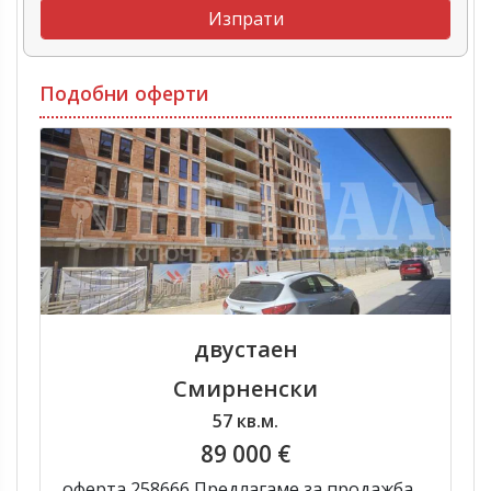
Подобни оферти
двустаен
Смирненски
57 кв.м.
89 000 €
оферта 258666 Предлагаме за продажба