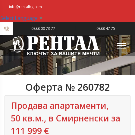
info@rentalbg.com
Select Language
▼
|
0888 00 73 77
0888 47 75
23
Оферта № 260782
Продава апартаменти,
50 кв.м., в Смирненски за
111 999 €