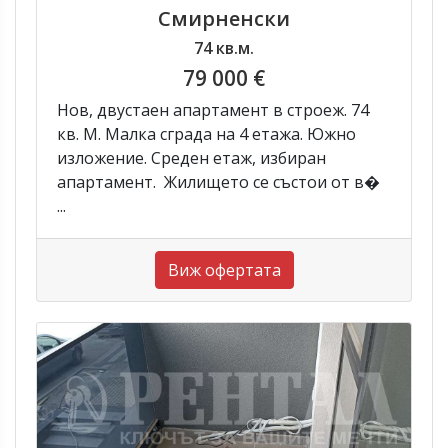
Смирненски
74 кв.м.
79 000 €
Нов, двустаен апартамент в строеж. 74
кв. М. Малка сграда на 4 етажа. Южно
изложение. Среден етаж, избиран
апартамент. Жилището се състои от в�
...
Виж офертата