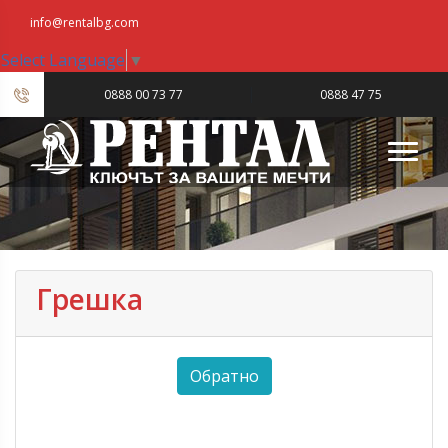
info@rentalbg.com
Select Language
▼
|
0888 00 73 77
0888 47 75
23
Грешка