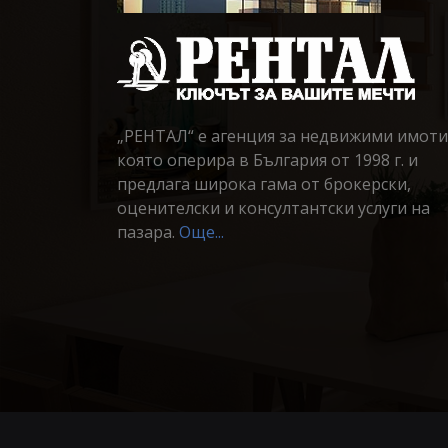
„РЕНТАЛ“ е агенция за недвижими имоти
която оперира в България от 1998 г. и
предлага широка гама от брокерски,
оценителски и консултантски услуги на
пазара.
Още...