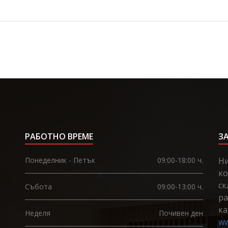
РАБОТНО ВРЕМЕ
З
Понеделник - Петък
09:00-18:00 ч.
Ни
ко
ск
Събота
09:00-13:00 ч.
ра
ка
Неделя
Почивен ден
ww