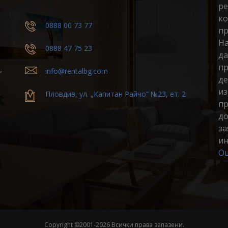
ре
ко
0888 00 73 77
пр
На
0888 47 75 23
да
пр
,
info@rentalbg.com
де
из
Пловдив, ул. „Капитан Райчо“ №23, ет. 2
пр
до
за
ин
Ощ
Copyright ©2001-
2026 Всички права запазени.