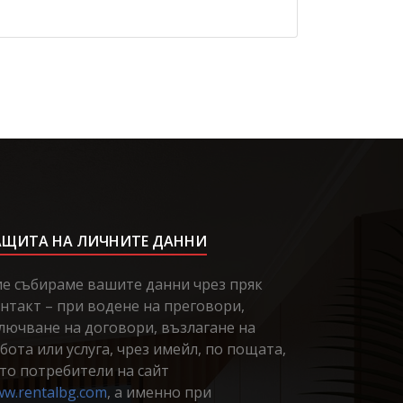
АЩИТА НА ЛИЧНИТЕ ДАННИ
е събираме вашите данни чрез пряк
нтакт – при водене на преговори,
лючване на договори, възлагане на
бота или услуга, чрез имейл, по пощата,
то потребители на сайт
w.rentalbg.com
, а именно при