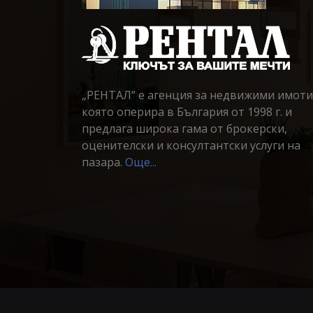
„РЕНТАЛ“ е агенция за недвижими имоти
която оперира в България от 1998 г. и
предлага широка гама от брокерски,
оценителски и консултантски услуги на
пазара.
Още...