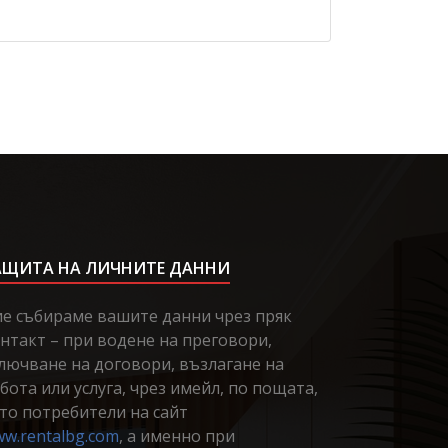
АЩИТА НА ЛИЧНИТЕ ДАННИ
е събираме вашите данни чрез пряк
нтакт – при водене на преговори,
лючване на договори, възлагане на
бота или услуга, чрез имейл, по пощата,
то потребители на сайт
w.rentalbg.com
, а именно при