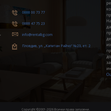
ре
ко
0888 00 73 77
пр
На
0888 47 75 23
да
пр
,
info@rentalbg.com
де
из
Пловдив, ул. „Капитан Райчо“ №23, ет. 2
пр
до
за
ин
Ощ
Copyright ©2001-
2026 Всички права запазени.