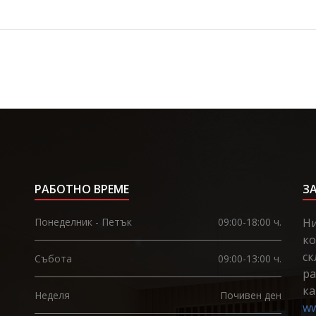
РАБОТНО ВРЕМЕ
З
Понеделник - Петък
09:00-18:00 ч.
Ни
ко
ск
Събота
09:00-13:00 ч.
ра
ка
Неделя
Почивен ден
ww