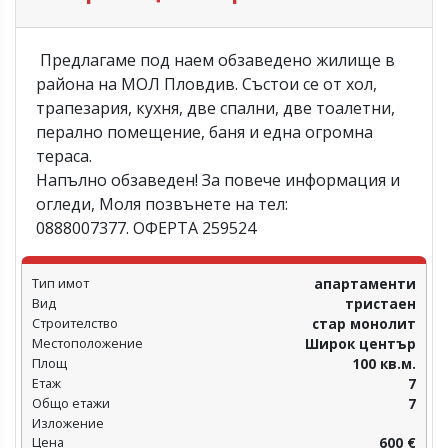
Предлагаме под наем обзаведено жилище в
района на МОЛ Пловдив. Състои се от хол,
трапезария, кухня, две спални, две тоалетни,
перално помещение, баня и една огромна
тераса.
Напълно обзаведен! За повече информация и
огледи, Моля позвънете на тел:
0888007377. ОФЕРТА 259524
Тип имот
апартаменти
Вид
тристаен
Строителство
стар монолит
Местоположение
Широк център
Площ
100 кв.м.
Етаж
7
Общо етажи
7
Изложение
Цена
600 €