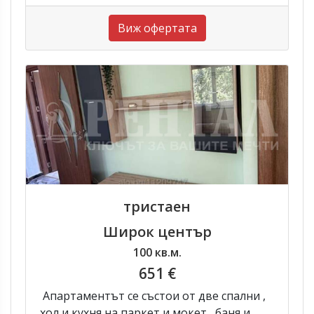
Виж офертата
тристаен
Широк център
100 кв.м.
651 €
Апартаментът се състои от две спални ,
хол и кухня на паркет и мокет , баня и