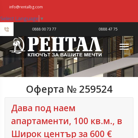
info@rentalbg.com
Select Language
▼
|
0888 00 73 77
0888 47 75
23
Оферта № 259524
Дава под наем
апартаменти, 100 кв.м., в
Широк център за 600 €