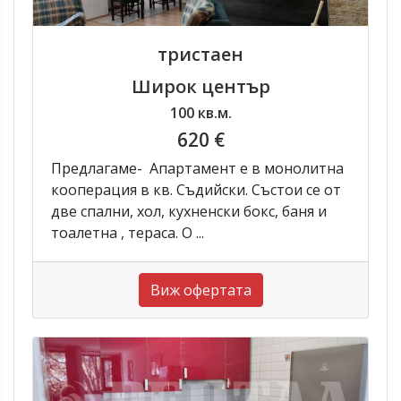
тристаен
Широк център
100 кв.м.
620 €
Предлагаме- Апартамент е в монолитна
кооперация в кв. Съдийски. Състои се от
две спални, хол, кухненски бокс, баня и
тоалетна , тераса. О ...
Виж офертата