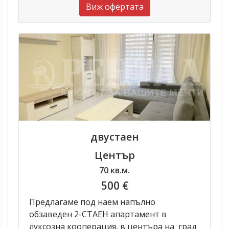
Виж офертата
двустаен
Център
70 кв.м.
500 €
Предлагаме под наем напълно
обзаведен 2-СТАЕН апартамент в
луксозна кооперация, в центъра на град