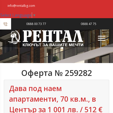
info@rentalbg.com
Select Language
▼
|
0888 00 73 77
0888 47 75
23
Оферта № 259282
Дава под наем
апартаменти, 70 кв.м., в
Център за 1 001 лв. / 512 €