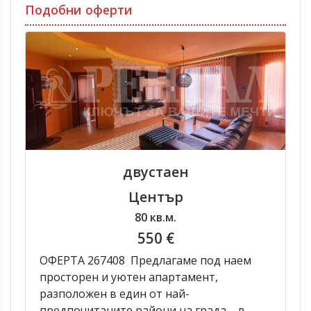
Подобни оферти
двустаен
Център
80 кв.м.
550 €
ОФЕРТА 267408 Предлагаме под наем
просторен и уютен апартамент,
разположен в един от най-
предпочитаните райони на града – в