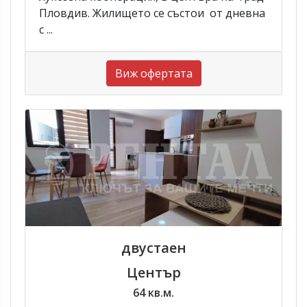
Пловдив. Жилището се състои от дневна
с ...
Виж офертата
двустаен
Център
64 кв.м.