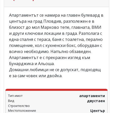
Апартаментът се намира на главен булевард в
центъра на град Пловдив, разполежен е в
близост до мол Марково тепе, главната, ВМИ
и други ключови локации в града. Разполага с
една спалня с тераса, баня с тоалетна, перално
помещение, хол с кухненски бокс, оборудван с
всичко необходимо. Напълно обзаведен.
Апартаментът е с прекрасен изглед към
Бунарджика и Альоша.
Домашни любимци не се допускат, подходящ
е за сам човек или двойка.
Тип имот
апартаменти
Вид
двустаен
Строителство
Местоположение
Център