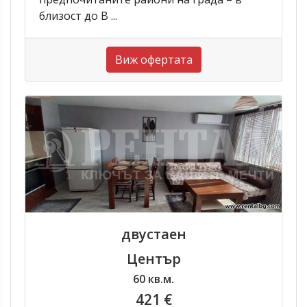
близост до В ...
Виж офертата
двустаен
Център
60 кв.м.
421 €