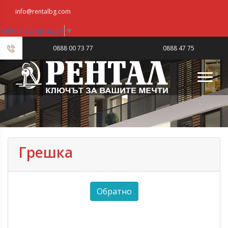
info@rentalbg.com
Select Language
▼
|
0888 00 73 77
0888 47 75
23
Грешка