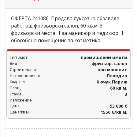
ОФЕРТА 241086 Продава луксозно обзаведе
работещ фризьорски салон, 60 кв.м. 3
фризьорски места, 1 за маникюр и педикюр, 1
обособено помещение за козметика.
Тип имот
промишлени имоти
Вид
фризьор. салон
Строителство
нов монолит
Населено място
Пловдив‎
Квартал
Кючук Париж
Площ
60 кв.м.
Етажи
3
Изложение
Цена
93 000 €
Цена/кв.м.
1550 €/кв.м.