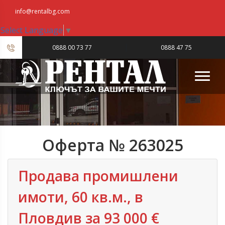
info@rentalbg.com
Select Language
▼
|
0888 00 73 77
0888 47 75
23
Оферта № 263025
Продава промишлени
имоти, 60 кв.м., в
Пловдив‎ за 93 000 €