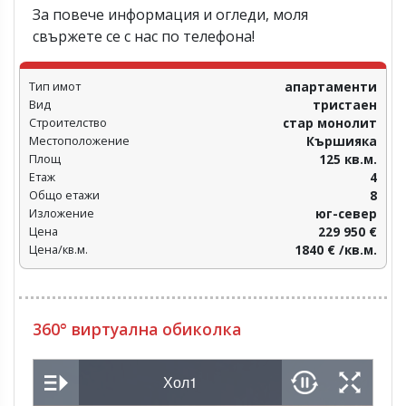
За повече информация и огледи, моля
свържете се с нас по телефона!
Тип имот
апартаменти
Вид
тристаен
Строителство
стар монолит
Местоположение
Кършияка
Площ
125 кв.м.
Етаж
4
Общо етажи
8
Изложение
юг-север
Цена
229 950 €
Цена/кв.м.
1840 € /кв.м.
360° виртуална обиколка