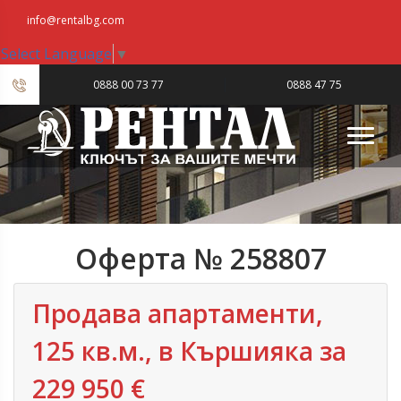
info@rentalbg.com
Select Language
▼
|
0888 00 73 77
0888 47 75
23
Оферта № 258807
Продава апартаменти,
125 кв.м., в Кършияка за
229 950 €