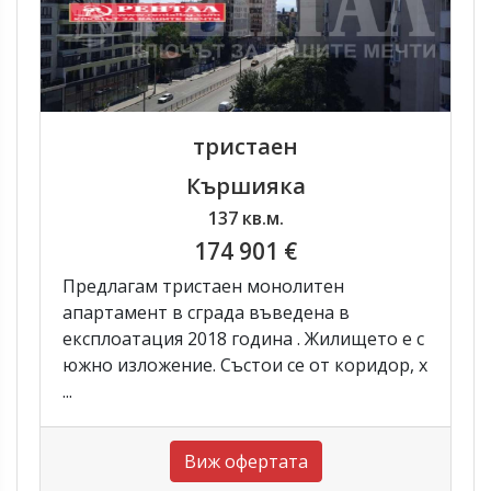
тристаен
Кършияка
137 кв.м.
174 901 €
Предлагам тристаен монолитен
апартамент в сграда въведена в
експлоатация 2018 година . Жилището е с
южно изложение. Състои се от коридор, х
...
Виж офертата