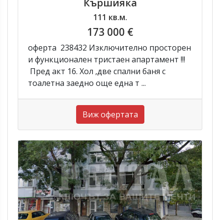
Кършияка
111 кв.м.
173 000 €
оферта 238432 Изключително просторен
и функционален тристаен апартамент !!!
Пред акт 16. Хол ,две спални баня с
тоалетна заедно още една т ...
Виж офертата