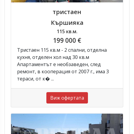
тристаен
Кършияка
115 кв.м.
199 000 €
Тристаен 115 кв.м - 2 спални, отделна
кухня, отделен хол над 30 кв.м
Апартаментът е необзаведен, след
ремонт, в кооперация от 2007 г., има 3
тераси, от к� ...
Виж офертата