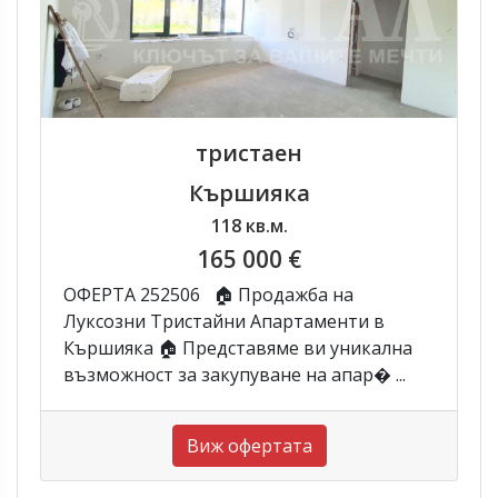
тристаен
Кършияка
118 кв.м.
165 000 €
ОФЕРТА 252506 🏠 Продажба на
Луксозни Тристайни Апартаменти в
Кършияка 🏠 Представяме ви уникална
възможност за закупуване на апар� ...
Виж офертата