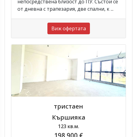
непосредствена близост до ПУ. Състои се
от дневна с трапезария, две спални, к ...
Виж офертата
тристаен
Кършияка
123 кв.м.
198 900 €