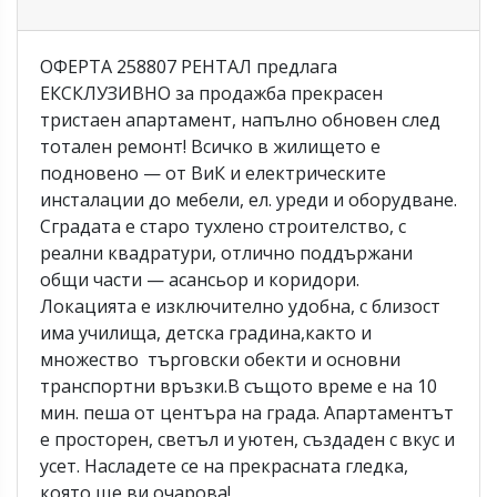
ОФЕРТА 258807 РЕНТАЛ предлага
ЕКСКЛУЗИВНО за продажба прекрасен
тристаен апартамент, напълно обновен след
тотален ремонт! Всичко в жилището е
подновено — от ВиК и електрическите
инсталации до мебели, ел. уреди и оборудване.
Сградата е старо тухлено строителство, с
реални квадратури, отлично поддържани
общи части — асансьор и коридори.
Локацията е изключително удобна, с близост
има училища, детска градина,както и
множество търговски обекти и основни
транспортни връзки.В същото време е на 10
мин. пеша от центъра на града. Апартаментът
е просторен, светъл и уютен, създаден с вкус и
усет. Насладете се на прекрасната гледка,
която ще ви очарова!