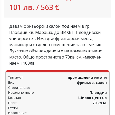
101 лв. / 563 €
Давам фризьорски салон под наем в гр.
Пловдив кв. Мараша, до ВИХВП Пловдивски
университет. Има две фризьорски места,
маникюр и отделно помещение за козметик.
Луксозно обзавеждане и е на комуникативно
място. Общо пространство 70кв. см. -месечен
наем 1100лв
Тип имот
промишлени имоти
Вид
фризьор. салон
Строителство
Населено място
Пловдив‎
Квартал
Широк център
Площ
70 кв.м.
Етажи
Изложение