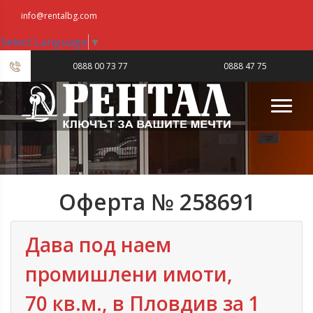
info@rentalbg.com
Select Language
▼
|
0888 00 73 77
0888 47 75
23
Оферта № 258691
Дава под наем
промишлени имоти,
70 кв.м., в Пловдив‎ за 1