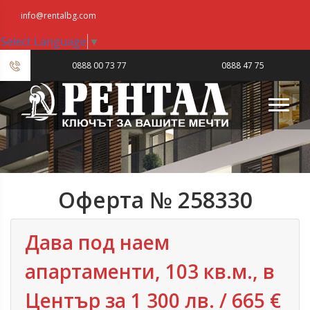
info@rentalbg.com
Select Language
▼
|
0888 00 73 77
0888 47 75
23
Оферта № 258330
Дава под наем
апартаменти, 103 кв.м., в
Център за 1 300 лв. / 665 €