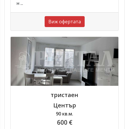
н ...
Виж офертата
тристаен
Център
90 кв.м.
600 €