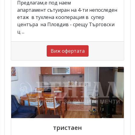
Предлагам,е под наем
апартамент сътуиран на 4-ти непоследен
етаж в тухлена кооперация в супер
центъра на Пловдив - срещу Търговски
ц ...
Виж офертата
тристаен