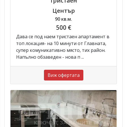
тристаен
Център
90 кв.м.
500 €
Дава се под наем тристаен апартамент в
топ локация- на 10 минути от Главната,
супер комуникативно място, тих район.
Напълно обзаведен - нова п ...
Виж офертата