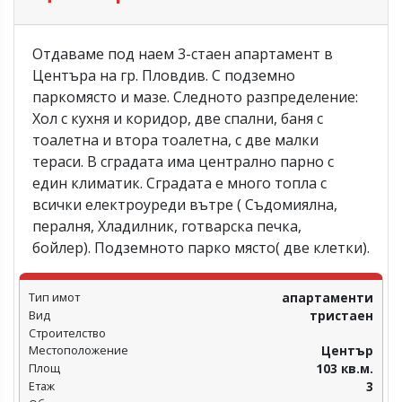
Отдаваме под наем 3-стаен апартамент в
Центъра на гр. Пловдив. С подземно
паркомясто и мазе. Следното разпределение:
Хол с кухня и коридор, две спални, баня с
тоалетна и втора тоалетна, с две малки
тераси. В сградата има централно парно с
един климатик. Сградата е много топла с
всички електроуреди вътре ( Съдомиялна,
пералня, Хладилник, готварска печка,
бойлер). Подземното парко място( две клетки).
Тип имот
апартаменти
Вид
тристаен
Строителство
Местоположение
Център
Площ
103 кв.м.
Етаж
3