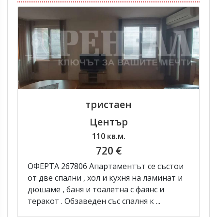
тристаен
Център
110 кв.м.
720 €
ОФЕРТА 267806 Апартаментът се състои
от две спални , хол и кухня на ламинат и
дюшаме , баня и тоалетна с фаянс и
теракот . Обзаведен със спалня к ...