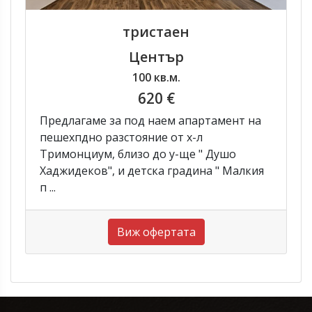
тристаен
Център
100 кв.м.
620 €
Предлагаме за под наем апартамент на
пешехпдно разстояние от х-л
Тримонциум, близо до у-ще " Душо
Хаджидеков", и детска градина " Малкия
п ...
Виж офертата