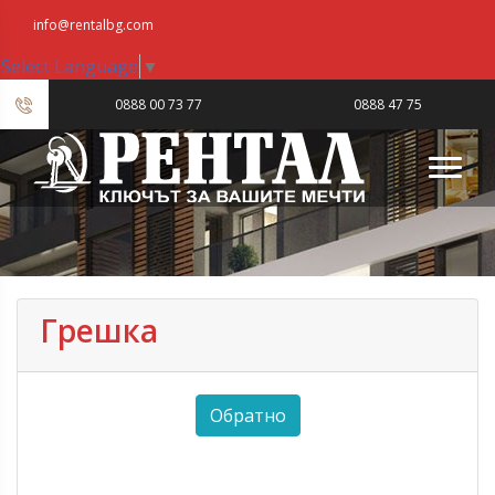
info@rentalbg.com
Select Language
▼
|
0888 00 73 77
0888 47 75
23
Грешка