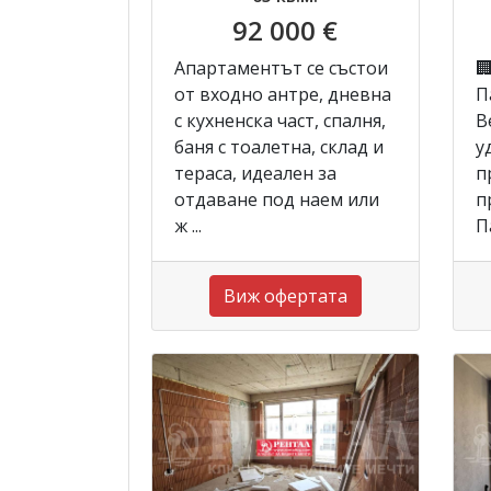
92 000 €
Апартаментът се състои

от входно антре, дневна
П
с кухненска част, спалня,
В
баня с тоалетна, склад и
у
тераса, идеален за
п
отдаване под наем или
п
ж ...
Па
Виж офертата