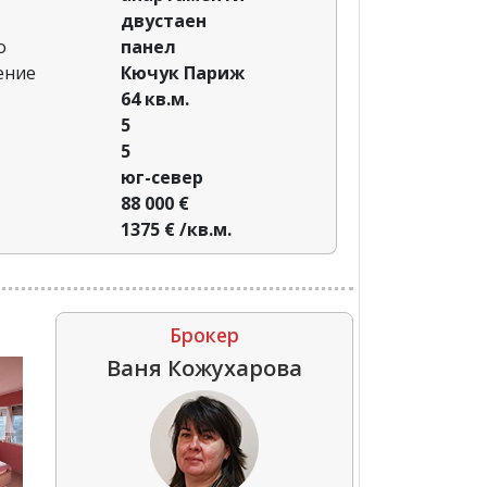
двустаен
о
панел
ение
Кючук Париж
64 кв.м.
5
5
юг-север
88 000 €
1375 € /кв.м.
Брокер
Ваня Кожухарова