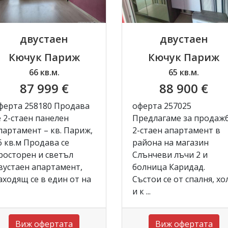
двустаен
двустаен
Кючук Париж
Кючук Париж
66 кв.м.
65 кв.м.
87 999 €
88 900 €
ферта 258180 Продава
оферта 257025
е 2-стаен панелен
Предлагаме за продаж
партамент – кв. Париж,
2-стаен апартамент в
6 кв.м Продава се
района на магазин
росторен и светъл
Слънчеви лъчи 2 и
вустаен апартамент,
болница Каридад.
аходящ се в един от на
Състои се от спалня, хо
и к ...
Виж офертата
Виж офертата