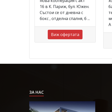
нова кооперация с акт
х
16 в К. Париж, бул. Южен.
б
Състои се от дневна с
т
бокс , отделна спалня, б ...
м
А .
Виж офертата
ЗА НАС