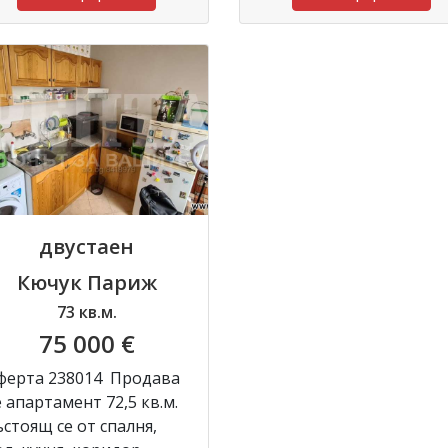
двустаен
Кючук Париж
73 кв.м.
75 000 €
ферта 238014 Продава
е апартамент 72,5 кв.м.
ъстоящ се от спалня,