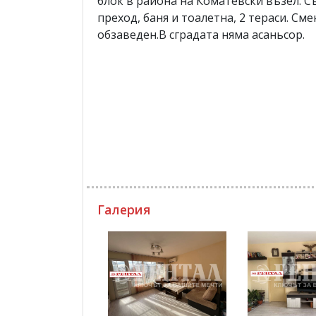
блок в района на Коматевски възел. Със
преход, баня и тоалетна, 2 тераси. С
обзаведен.В сградата няма асаньсор.
Галерия