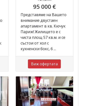
95 000 €
Представяме на Вашето
то
внимание двустаен
апартамент в кв. Кючук
Париж! Жилището е с
чиста площ 57 кв.м. и се
к
състои от хол с
кухненски бокс, б ...
Виж офертата