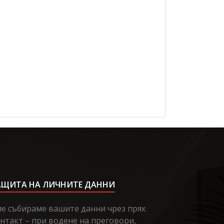
АЩИТА НА ЛИЧНИТЕ ДАННИ
е събираме вашите данни чрез пряк
нтакт – при водене на преговори,