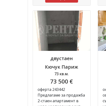
двустаен
Кючук Париж
73 кв.м.
73 500 €
оферта 243442
о
Предлагаме за продажба
с
2-стаен апартамент в
с