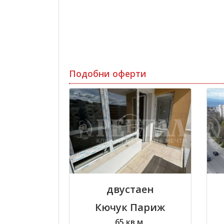
Подобни оферти
двустаен
Кючук Париж
65 кв.м.