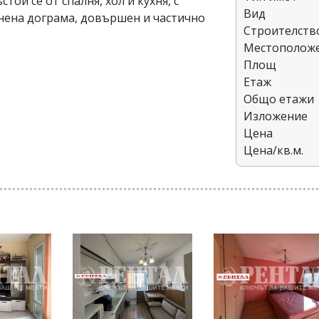
тои се от спалня, хол и кухня, с
Вид
менена дограма, довършен и частично
Строителств
Местополож
Площ
Етаж
Общо етажи
Изложение
Цена
Цена/кв.м.