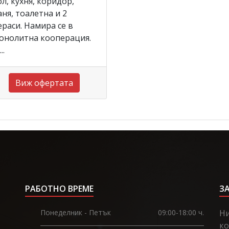
ол, кухня, коридор,
аня, тоалетна и 2
ераси. Намира се в
онолитна кооперация.
..
Виж офертата
РАБОТНО ВРЕМЕ
З
Понеделник - Петък
09:00-18:00 ч.
Ни
ко