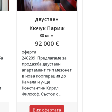
двустаен
Кючук Париж
80 кв.м.
92 000 €
оферта
ба
240209 Предлагаме за
продажба двустаен
апартамент тип мезонет
в нова кооперация до
Камела и у-ще
л
Константин Кирил
Философ. Състои с ...
Виж офертата