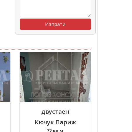
двустаен
Кючук Париж
72 кв.м.