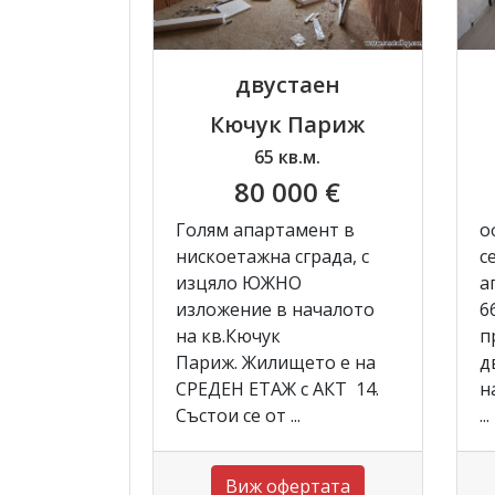
двустаен
Кючук Париж
65 кв.м.
80 000 €
Голям апартамент в
о
нискоетажна сграда, с
с
изцяло ЮЖНО
а
изложение в началото
6
на кв.Кючук
п
Париж. Жилището е на
д
СРЕДЕН ЕТАЖ с АКТ 14.
н
Състои се от ...
...
Виж офертата