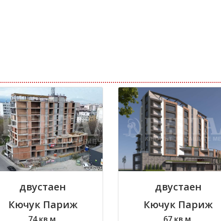
двустаен
двустаен
Кючук Париж
Кючук Париж
74 кв.м.
67 кв.м.