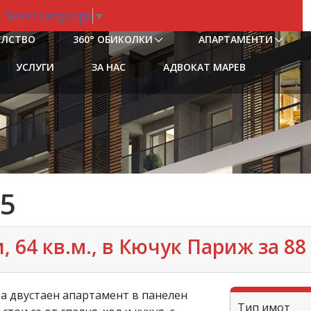
Select Language
▼
ЕЛСТВО
360° ОБИКОЛКИ
АПАРТАМЕНТИ
УСЛУГИ
ЗА НАС
АДВОКАТ МАРЕВ
5
 64 кв.м., в Кючук Париж за 88 
а двустаен апартамент в панелен
Тип имот