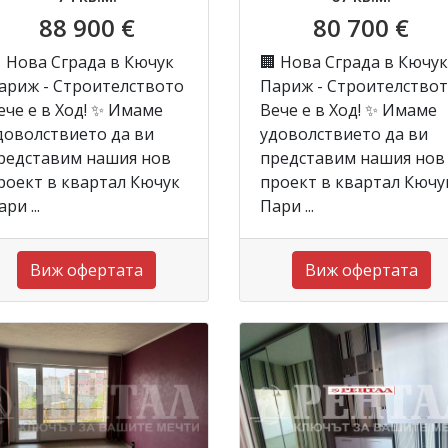
88 900 €
80 700 €
 Нова Сграда в Кючук
🏢 Нова Сграда в Кючук
ариж - Строителството
Париж - Строителство
ече е в Ход! ✨ Имаме
Вече е в Ход! ✨ Имаме
доволствието да ви
удоволствието да ви
редставим нашия нов
представим нашия нов
роект в квартал Кючук
проект в квартал Кючу
ри ...
Пари ...
Виж офертата
Виж офертата