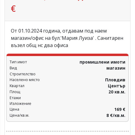
€
От 01.10.2024 година, отдавам под наем
магазин/офис на бул.'Мария Луиза' . Санитарен
възел общ нс два офиса
Тип имот
промишлени имоти
Вид
магазин
Строителство
Населено място
Пловдив‎
Квартал
Център
Площ
20 кв.м.
Етажи
Изложение
Цена
169 €
Цена/кв.м.
8 €/кв.м.