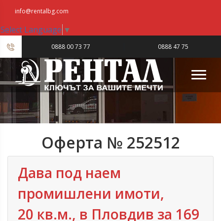
info@rentalbg.com
Select Language
▼
|
0888 00 73 77
0888 47 75
23
Оферта № 252512
Дава под наем
промишлени имоти,
20 кв.м., в Пловдив‎ за 169