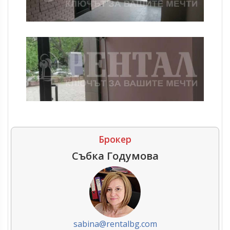
Брокер
Събка Годумова
sabina@rentalbg.com