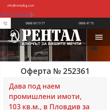
info@rentalbg.com
Select Language
▼
|
0888 00 73 77
0888 47 75
23
Оферта № 252361
Дава под наем
промишлени имоти,
103 кв.м., в Пловдив‎ за