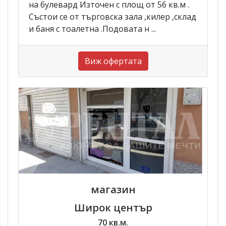
на булевард Източен с площ от 56 кв.м .
Състои се от търговска зала ,килер ,склад
и баня с тоалетна .Подовата н ...
Виж офертата
магазин
Широк център
70 кв.м.