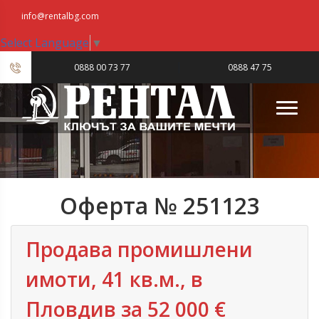
info@rentalbg.com
Select Language
▼
|
0888 00 73 77
0888 47 75
23
Оферта № 251123
Продава промишлени
имоти, 41 кв.м., в
Пловдив‎ за 52 000 €