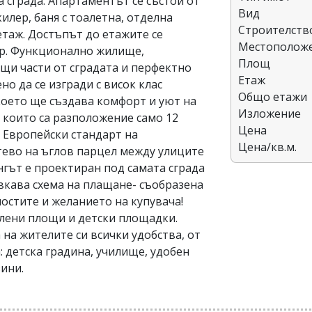
 сграда. Апартаментът се състои от
Вид
килер, баня с тоалетна, отделна
Строителств
етаж. Достъпът до етажите се
Местополож
ор. Функционално жилище,
Площ
щи части от сградата и перфектно
Етаж
о да се изгради с висок клас
Общо етажи
което ще създава комфорт и уют на
Изложение
а които са разположение само 12
Цена
 Европейски стандарт на
Цена/кв.м.
атево на ъглов парцел между улиците
гът е проектиран под самата сграда
вкава схема на плащане- съобразена
остите и желанието на купувача!
елени площи и детски площадки.
на жителите си всички удобства, от
: детска градина, училище, удобен
зини.