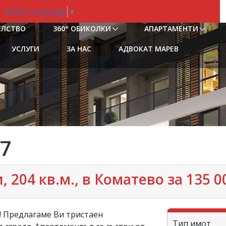
Select Language
▼
ЕЛСТВО
360° ОБИКОЛКИ
АПАРТАМЕНТИ
УСЛУГИ
ЗА НАС
АДВОКАТ МАРЕВ
7
204 кв.м., в Коматево за 135 0
! Предлагаме Ви тристаен
Тип имот