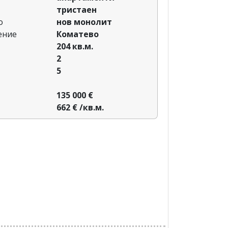
тристаен
о
нов монолит
ение
Коматево
204 кв.м.
2
5
135 000 €
662 € /кв.м.