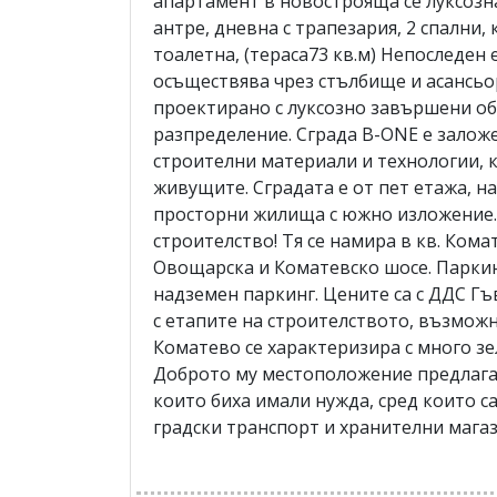
апартамент в новострояща се луксозна
антре, дневна с трапезария, 2 спални, 
тоалетна, (тераса73 кв.м) Непоследен 
осъществява чрез стълбище и асансь
проектирано с луксозно завършени об
разпределение. Сграда В-ONE е заложен
строителни материали и технологии, 
живущите. Сградата е от пет етажа, н
просторни жилища с южно изложение.
строителство! Тя се намира в кв. Ком
Овощарска и Коматевско шосе. Паркин
надземен паркинг. Цените са с ДДС Гъ
с етапите на строителството, възможн
Коматево се характеризира с много з
Доброто му местоположение предлага 
които биха имали нужда, сред които са
градски транспорт и хранителни мага