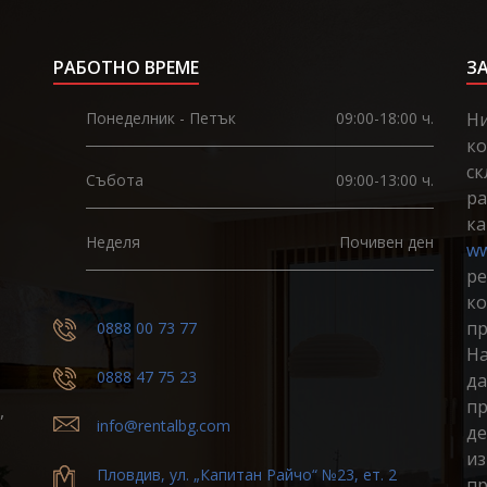
РАБОТНО ВРЕМЕ
З
Понеделник - Петък
09:00-18:00 ч.
Ни
ко
ск
Събота
09:00-13:00 ч.
ра
ка
Неделя
Почивен ден
ww
ре
ко
пр
0888 00 73 77
На
0888 47 75 23
да
пр
,
info@rentalbg.com
де
из
Пловдив, ул. „Капитан Райчо“ №23, ет. 2
пр