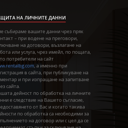
АЩИТА НА ЛИЧНИТЕ ДАННИ
е събираме вашите данни чрез пряк
нтакт – при водене на преговори,
лючване на договори, възлагане на
бота или услуга, чрез имейл, по пощата,
то потребители на сайт
w.rentalbg.com
, а именно при
гистрация в сайта, при публикуване на
ментар и при изпращане на запитване
ез сайта.
шата дейност по обработка на личните
нни е следствие на Вашето съгласие,
едоставянето от Вас и когато такива
йности по обработка са необходими за
пълнението на договор или с цел да се
едприемат стъпки за сключване на