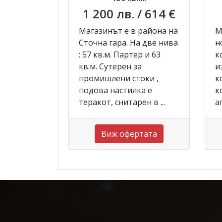
1 200 лв.
/ 614 €
Магазинът е в района на
М
Сточна гара. На две нива
н
: 57 кв.м. Партер и 63
к
кв.м. Сутерен за
и
промишлени стоки ,
к
подова настилка е
к
теракот, снитарен в ...
а
Виж офертата