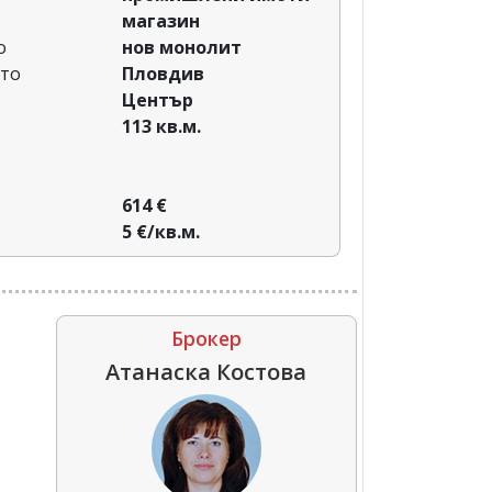
магазин
о
нов монолит
сто
Пловдив‎
Център
113 кв.м.
614 €
5 €/кв.м.
Брокер
Атанаска Костова