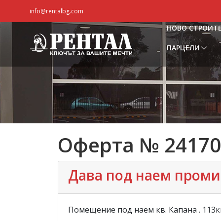
info@rentalbg.com
НОВО СТРОИТ
ПАРЦЕЛИ
Оферта № 24170
Дава под наем промиш
Помещение под наем кв. Капана . 113к