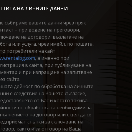
АЩИТА НА ЛИЧНИТЕ ДАННИ
е събираме вашите данни чрез пряк
нтакт – при водене на преговори,
лючване на договори, възлагане на
бота или услуга, чрез имейл, по пощата,
то потребители на сайт
w.rentalbg.com
, а именно при
гистрация в сайта, при публикуване на
ментар и при изпращане на запитване
ез сайта.
шата дейност по обработка на личните
нни е следствие на Вашето съгласие,
едоставянето от Вас и когато такива
йности по обработка са необходими за
пълнението на договор или с цел да се
едприемат стъпки за сключване на
говор, както и за отговор на Ваша