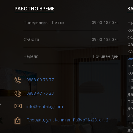
РАБОТНО ВРЕМЕ
З
Понеделник - Петък
09:00-18:00 ч.
Ни
ко
ск
Събота
09:00-13:00 ч.
ра
ка
Неделя
Почивен ден
ww
ре
ко
пр
0888 00 73 77
На
0888 47 75 23
да
пр
,
info@rentalbg.com
де
из
Пловдив, ул. „Капитан Райчо“ №23, ет. 2
пр
до