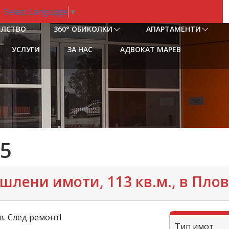
Select Language
▼
ЕЛСТВО
360° ОБИКОЛКИ
АПАРТАМЕНТИ
УСЛУГИ
ЗА НАС
АДВОКАТ МАРЕВ
5
лени имоти, 113 кв.м., в Пловд
в. След ремонт!
Тип имот