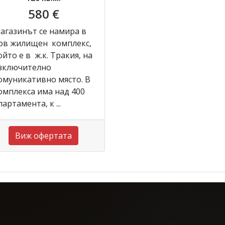
580 €
агазинът се намира в
ов жилищен комплекс,
ойто е в ж.к. Тракия, на
зключително
омуникативно място. В
омплекса има над 400
партамента, к ...
Виж офертата