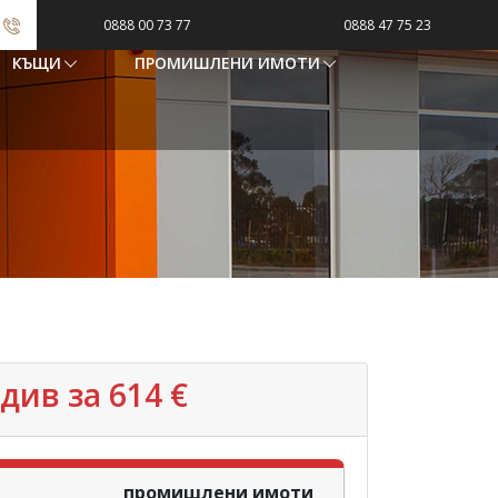
|
0888 00 73 77
0888 47 75 23
КЪЩИ
ПРОМИШЛЕНИ ИМОТИ
ив‎ за 614 €
промишлени имоти