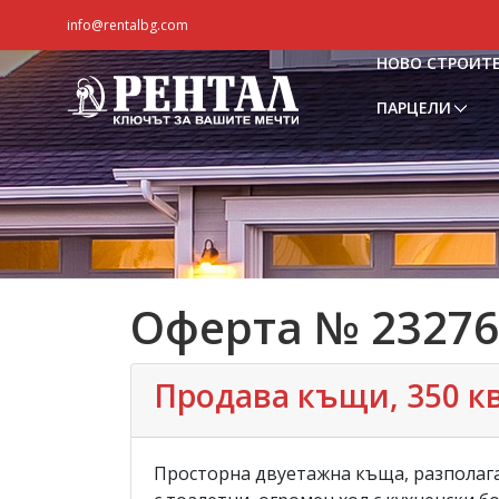
info@rentalbg.com
НОВО СТРОИТ
ПАРЦЕЛИ
Оферта № 23276
Продава къщи, 350 кв.
Просторна двуетажна къща, разполага