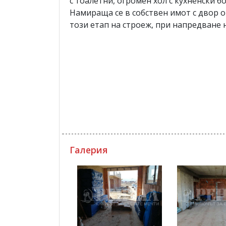
с тоалетни, огромен хол с кухненски б
Намираща се в собствен имот с двор о
този етап на строеж, при напредване 
Галерия