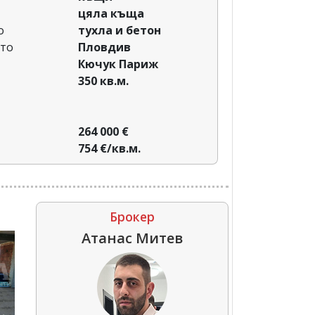
цяла къща
о
тухла и бетон
сто
Пловдив‎
Кючук Париж
350 кв.м.
264 000 €
754 €/кв.м.
Брокер
Атанас Митев