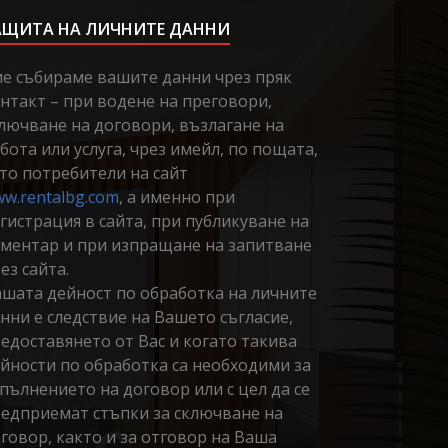
АЩИТА НА ЛИЧНИТЕ ДАННИ
е събираме вашите данни чрез пряк
нтакт – при водене на преговори,
лючване на договори, възлагане на
бота или услуга, чрез имейл, по пощата,
то потребители на сайт
w.rentalbg.com
, а именно при
гистрация в сайта, при публикуване на
ментар и при изпращане на запитване
ез сайта.
шата дейност по обработка на личните
нни е следствие на Вашето съгласие,
едоставянето от Вас и когато такива
йности по обработка са необходими за
пълнението на договор или с цел да се
едприемат стъпки за сключване на
говор, както и за отговор на Ваша