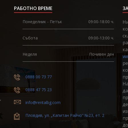
РАБОТНО ВРЕМЕ
З
Понеделник - Петък
09:00-18:00 ч.
Ни
ко
ск
Събота
09:00-13:00 ч.
ра
ка
Неделя
Почивен ден
ww
ре
ко
пр
0888 00 73 77
На
0888 47 75 23
да
пр
,
info@rentalbg.com
де
из
Пловдив, ул. „Капитан Райчо“ №23, ет. 2
пр
до