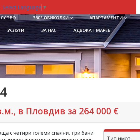
Select Language
▼
ЕЛСТВО
360° ОБИКОЛКИ
АПАРТАМЕНТИ
УСЛУГИ
ЗА НАС
АДВОКАТ МАРЕВ
4
м., в Пловдив‎ за 264 000 €
ща с четири големи спални, три бани
Тип имот