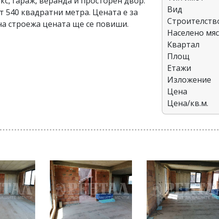
окс, гараж, веранда и просторен двор.
Вид
т 540 квадратни метра. Цената е за
Строителств
на строежа цената ще се повиши.
Населено мя
Квартал
Площ
Етажи
Изложение
Цена
Цена/кв.м.