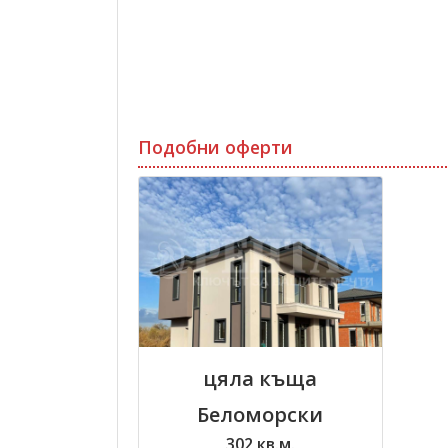
Подобни оферти
цяла къща
Беломорски
302 кв.м.