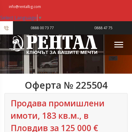
info@rentalbg.com
Select Language
▼
|
0888 00 73 77
0888 47 75
23
Оферта № 225504
Продава промишлени
имоти, 183 кв.м., в
Пловдив‎ за 125 000 €