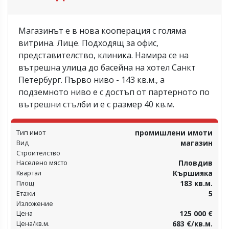
Магазинът е в нова кооперация с голяма
витрина. Лице. Подходящ за офис,
представителство, клиника. Намира се на
вътрешна улица до басейна на хотел Санкт
Петербург. Първо ниво - 143 кв.м., а
подземното ниво е с достъп от партерното по
вътрешни стълби и е с размер 40 кв.м.
Тип имот
промишлени имоти
Вид
магазин
Строителство
Населено място
Пловдив‎
Квартал
Кършияка
Площ
183 кв.м.
Етажи
5
Изложение
Цена
125 000 €
Цена/кв.м.
683 €/кв.м.